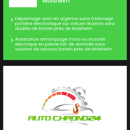
Molsheim
Dépannage auto en urgence suite à blocage
portière électronique sur voiture récente sans
double clé Erstein près de Molsheim
Assistance remorquage moto ou scooter
électrique en panne loin de domicile sans
solution de secours Erstein près de Molsheim